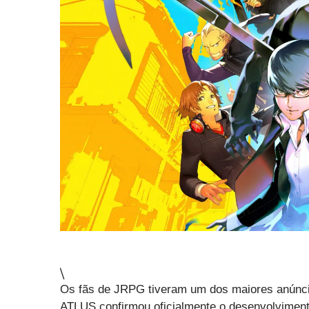
\
Os fãs de JRPG tiveram um dos maiores anúnc
ATLUS confirmou oficialmente o desenvolvimen