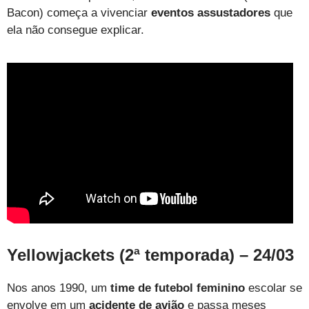
Bacon) começa a vivenciar
eventos assustadores
que
ela não consegue explicar.
Yellowjackets (2ª temporada) – 24/03
Nos anos 1990, um
time de futebol feminino
escolar se
envolve em um
acidente de avião
e passa meses